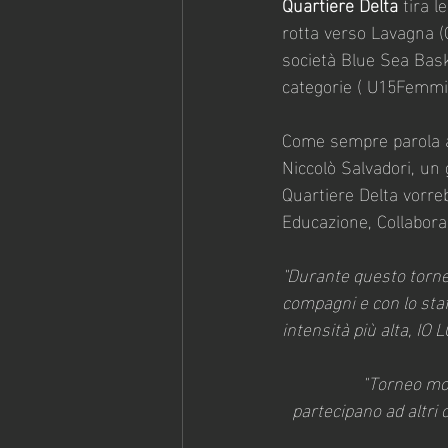
Quartiere Delta
 tira 
rotta verso Lavagna (
società Blue Sea Baske
categorie ( U15Femmin
Come sempre parola ai 
Niccolò Salvadori, un 
Quartiere Delta vorreb
Educazione, Collabora
"Durante questo torneo
compagni e con lo staf
intensità più alta, IO 
"Torneo mol
partecipano ad altri 