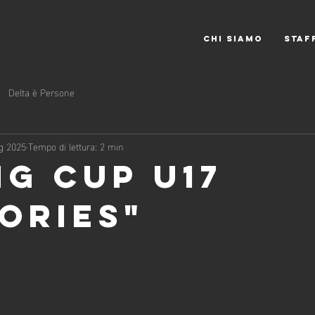
CHI SIAMO
STAF
Delta è Persone
g 2025
Tempo di lettura: 2 min
ng cup u17
ories"