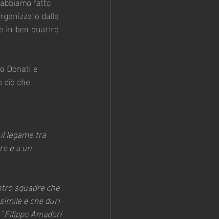
 abbiamo fatto 
rganizzato dalla 
e in ben quattro 
o Donati e 
 ciò che 
il legame tra 
re e a un 
ontro squadre che 
simile e che duri 
" Filippo Amadori