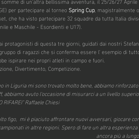
le somme di un'altra bellissima avventura, il 25/26/27 Aprile
GE) per partecipare al torneo 
Spring Cup
, magistralmente o
t, che ha visto partecipare 32 squadre da tutta Italia divis
ile e Maschile - Esordienti e U17).
protagonisti di questa tre giorni, guidati dai nostri Stefan
gruppo di ragazzi che si conferma essere l' esempio di tutto
be ispirare nei propri atleti in campo e fuori. 
zione, Divertimento, Competizione.
 in Liguria mi sono trovato molto bene, abbiamo rinforzato 
f, abbiamo avuto l'occasione di misurarci a un livello superio
LO RIFAREI" Raffaele Chiesi
to figo,  mi è piaciuto affrontare nuovi avversari, giocare c
campionati in altre regioni. Spero di fare un altra esperienza 
ancora più a lungo