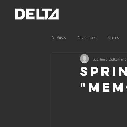
All Posts
Adventures
Stories
Quartiere Delta
4 ma
spri
"mem