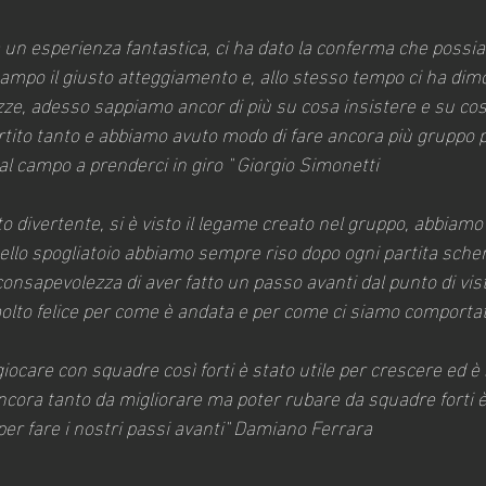
a un esperienza fantastica, ci ha dato la conferma che poss
campo il giusto atteggiamento e, allo stesso tempo ci ha dimo
ze, adesso sappiamo ancor di più su cosa insistere e su cos
ertito tanto e abbiamo avuto modo di fare ancora più gruppo
l campo a prenderci in giro " Giorgio Simonetti
to divertente, si è visto il legame creato nel gruppo, abbiamo
llo spogliatoio abbiamo sempre riso dopo ogni partita scherz
consapevolezza di aver fatto un passo avanti dal punto di vi
olto felice per come è andata e per come ci siamo comporta
 giocare con squadre così forti è stato utile per crescere ed è
ncora tanto da migliorare ma poter rubare da squadre forti 
er fare i nostri passi avanti" Damiano Ferrara