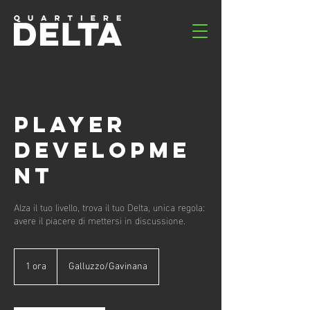
Player
Developme
nt
Alza il tuo livello, trova il tuo Delta, unica regola:
avere il piacere di mettersi in discussione.
1 ora
1
Galluzzo/Gavinana
o
r