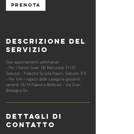
Prenota
Descrizione del
servizio
Due appuntamenti settimanali
- Per i Senior (over 18) Mercoledi 21/22
Galluzzo - Palestra Scuola Papini, Galluzzo (FI)
- Per tutti i ragazzi delle categorie giovanili:
venerdì 18/19 Palestra Botticelli - Via Gran
Dettagli di
contatto