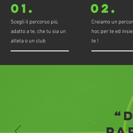
01.
02.
Scegli il percorso più
Creiamo un perco
adatto a te, che tu sia un
hoc per te ed insi
atleta o un club
te !
“
pa