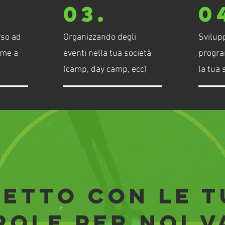
03.
0
rso ad
Organizzando degli
Svilup
eme a
eventi nella tua società
progra
(camp, day camp, ecc)
la tua 
detto con le t
role per noi v