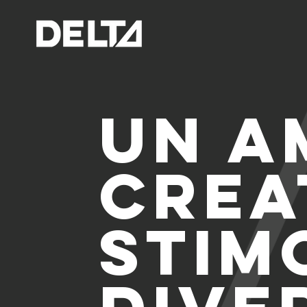
un a
crea
stim