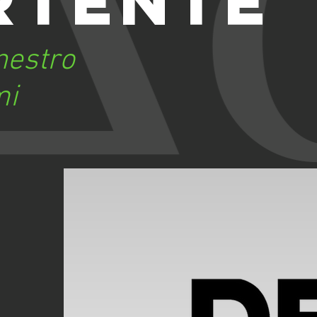
rtente
nestro
mi