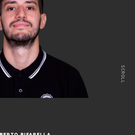
SCROLL
berto bifarella