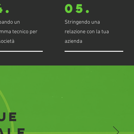
4.
05.
pando un
Stringendo una
mma tecnico per
relazione con la tua
società
azienda
ue
ale