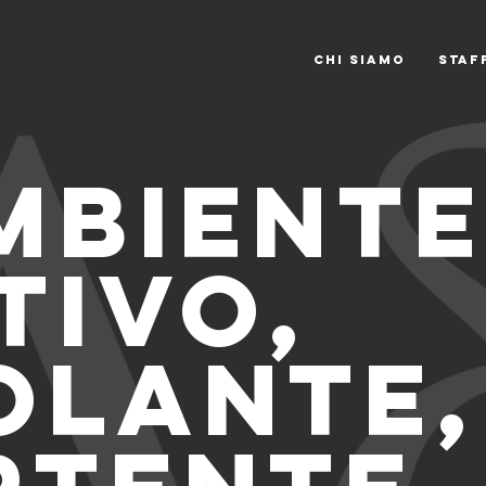
CHI SIAMO
STAF
mbient
tivo,
olante,