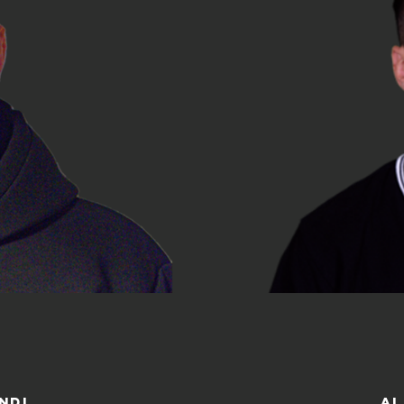
ndi
al