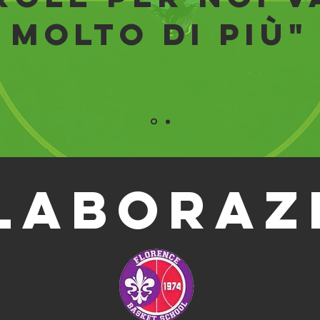
molto di più"
lascia una testimonianza
laboraz