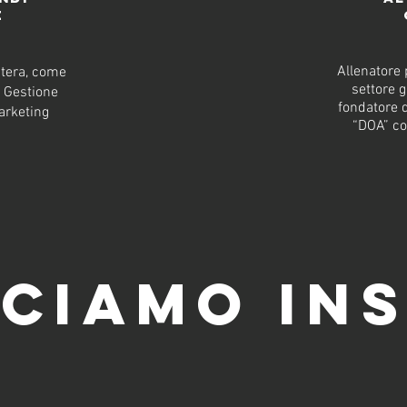
e
Allenatore 
stera, come
settore g
n Gestione
fondatore d
arketing
“DOA” con
ciamo ins