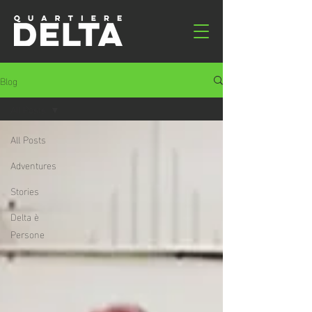
Blog
All Posts
All Posts
Adventures
Stories
Delta è
Persone